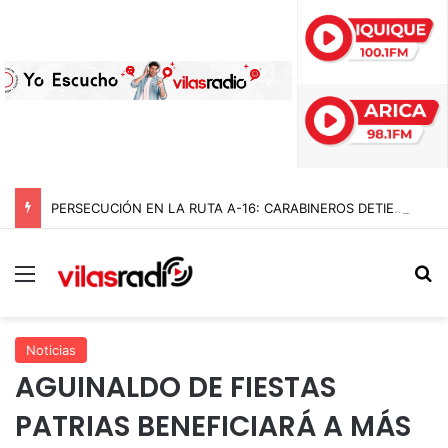
PERSECUCIÓN EN LA RUTA A-16: CARABINEROS DETIENE A CUATRO DELINCUENTES Y RECUPERA AUTO ROBADO EN BAJO MOLLE
Menú
B
Noticias
AGUINALDO DE FIESTAS
PATRIAS BENEFICIARÁ A MÁS