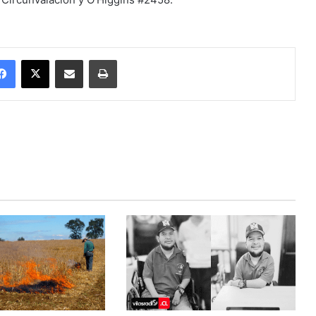
Facebook
X
Enviar vía email
Imprimir