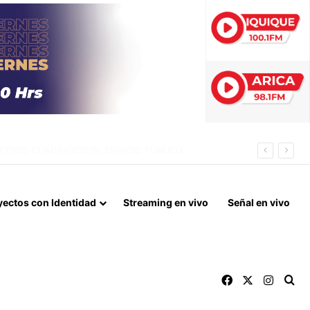
IO: 10 DETENIDOS Y 11 VÍCTIMAS RESCATADAS
yectos con Identidad
Streaming en vivo
Señal en vivo
Facebook
X
Instag
Bu
Archivos