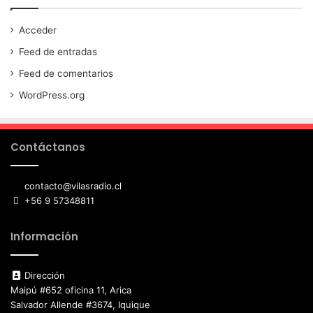
Acceder
Feed de entradas
Feed de comentarios
WordPress.org
Contáctanos
contacto@vilasradio.cl
+56 9 57348811
Información
Dirección
Maipú #652 oficina 11, Arica
Salvador Allende #3674, Iquique