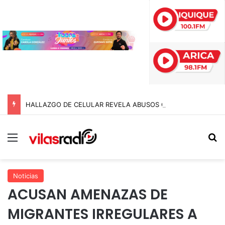
HALLAZGO DE CELULAR REVELA ABUSOS CONTRA MENOR Y TERMINA CON PROFESOR EN PRISIÓN PREVENTIVA
Menú
B
Noticias
ACUSAN AMENAZAS DE
MIGRANTES IRREGULARES A