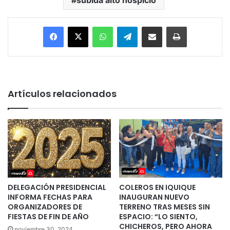
subida alto hospicio
Facebook
X
WhatsApp
Telegram
Enviar vía email
Imprimir
Artículos relacionados
DELEGACIÓN PRESIDENCIAL
COLEROS EN IQUIQUE
INFORMA FECHAS PARA
INAUGURAN NUEVO
ORGANIZADORES DE
TERRENO TRAS MESES SIN
FIESTAS DE FIN DE AÑO
ESPACIO: “LO SIENTO,
CHICHEROS, PERO AHORA
noviembre 30, 2024