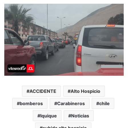
ACCIDENTE
Alto Hospicio
bomberos
Carabineros
chile
Iquique
Noticias