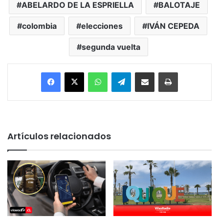
ABELARDO DE LA ESPRIELLA
BALOTAJE
colombia
elecciones
IVÁN CEPEDA
segunda vuelta
Facebook
X
WhatsApp
Telegram
Enviar vía email
Imprimir
Artículos relacionados