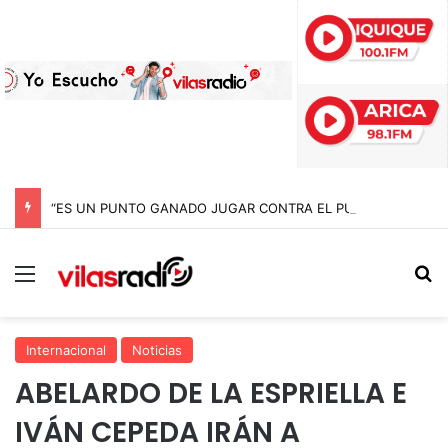
“ES UN PUNTO GANADO JUGAR CONTRA EL PUNTERO” HERNÁN PEÑA TRAS EL EMPATE CON COBRELOA
Menú
B
Internacional
Noticias
ABELARDO DE LA ESPRIELLA E
IVÁN CEPEDA IRÁN A