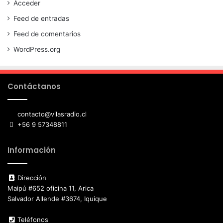
Acceder
Feed de entradas
Feed de comentarios
WordPress.org
Contáctanos
contacto@vilasradio.cl
+56 9 57348811
Información
Dirección
Maipú #652 oficina 11, Arica
Salvador Allende #3674, Iquique
Teléfonos