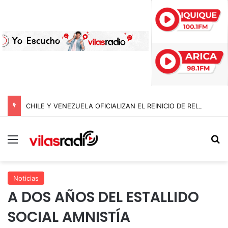
CHILE Y VENEZUELA OFICIALIZAN EL REINICIO DE RELACIONES CONSULARES Y AVANZAN HACIA LA NORMALIZACIÓN DE VÍNCULOS BILATERALES
Menú
B
Noticias
A DOS AÑOS DEL ESTALLIDO
SOCIAL AMNISTÍA