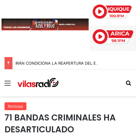
IRÁN CONDICIONA LA REAPERTURA DEL ESTRECHO DE ORMUZ Y EXIGE A ESTADOS UNIDOS EL FIN DEL BLOQUEO Y REPARACIONES DE GUERRA
Menú
B
Noticias
71 BANDAS CRIMINALES HA
DESARTICULADO