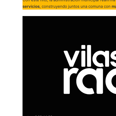
servicios
, construyendo juntos una comuna con
má