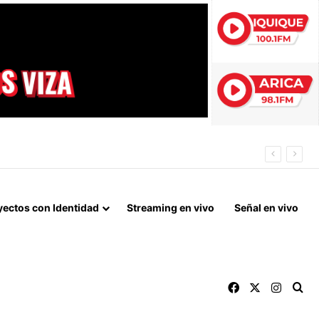
IDAS ESTIVALES EN ARICA Y PARINACOTA
yectos con Identidad
Streaming en vivo
Señal en vivo
Facebook
X
Instag
Bu