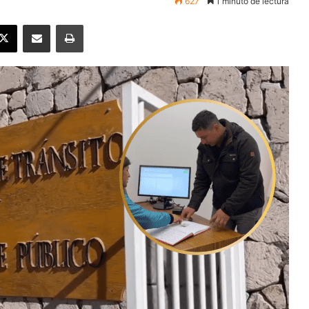
627
1 minuto de lectura
ebook
X
Enviar vía email
Imprimir