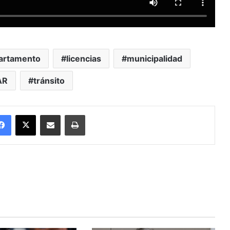
artamento
licencias
municipalidad
AR
tránsito
Facebook
X
Enviar vía email
Imprimir