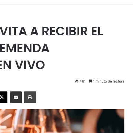
VITA A RECIBIR EL
REMENDA
N VIVO
461
1 minuto de lectura
ebook
X
Enviar vía email
Imprimir