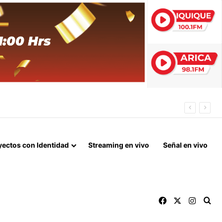
 FIN DEL BLOQUEO Y REPARACIONES DE GUERRA
yectos con Identidad
Streaming en vivo
Señal en vivo
Facebook
X
Instag
Bu