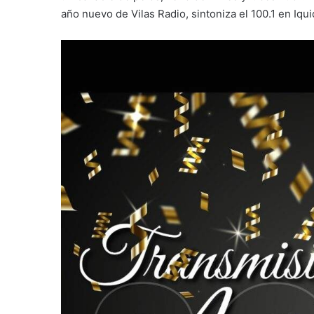
año nuevo de Vilas Radio, sintoniza el 100.1 en Iqui