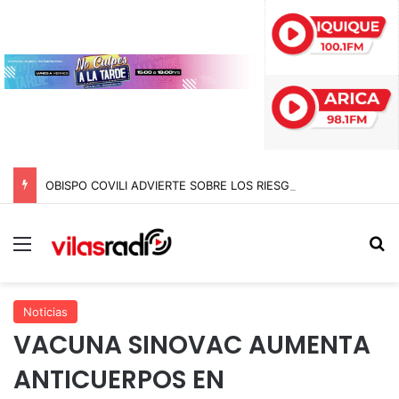
OBISPO COVILI ADVIERTE SOBRE LOS RIESGOS QUE AMENAZAN A LA SOCIEDAD Y LLAMA A NO “HUNDIRSE”
Menú
B
Noticias
VACUNA SINOVAC AUMENTA
ANTICUERPOS EN