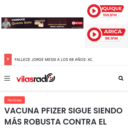
FALLECE JORGE MESSI A LOS 68 AÑOS: ADIÓS AL PADRE Y ARQUITECTO DE LA CARRERA DE LIONEL MESSI
Menú
B
Noticias
VACUNA PFIZER SIGUE SIENDO
MÁS ROBUSTA CONTRA EL