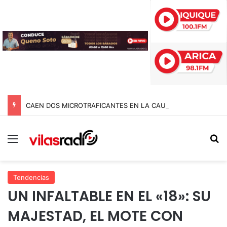
CAEN DOS MICROTRAFICANTES EN LA CAUPOLICÁN: DESMANTELAN PUNTO DE VENTA Y RETIRAN RUCO USADO COMO CENTRO DE ACOPIO
Menú
B
Tendencias
UN INFALTABLE EN EL «18»: SU
MAJESTAD, EL MOTE CON