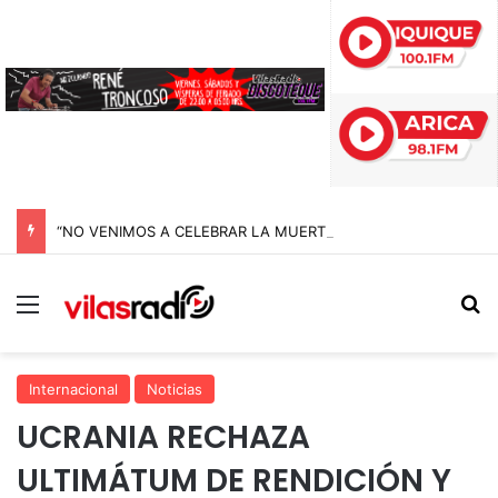
“NO VENIMOS A CELEBRAR LA MUERTE, SINO LA VIDA”: LA EMOTIVA ROMERÍA AL CEMENTERIO QUE MARCA EL CORAZÓN DE LA FIESTA DE SAN LORENZO
Menú
B
Internacional
Noticias
UCRANIA RECHAZA
ULTIMÁTUM DE RENDICIÓN Y