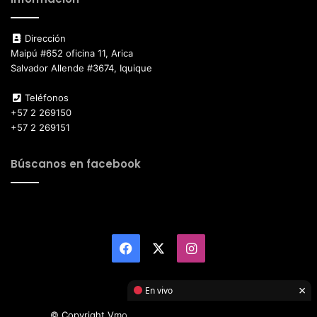
Dirección
Maipú #652 oficina 11, Arica
Salvador Allende #3674, Iquique
Teléfonos
+57 2 269150
+57 2 269151
Búscanos en facebook
Facebook
X
Instagram
×
En vivo
© Copyright Vmotor TI 2026, All Rights Reserved