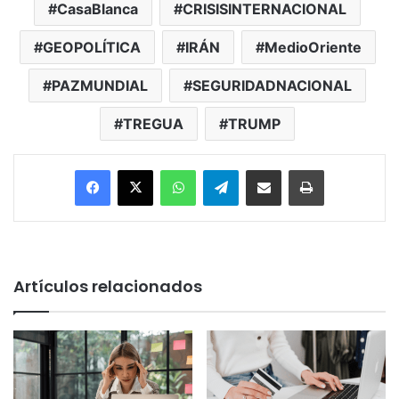
CasaBlanca
CRISISINTERNACIONAL
GEOPOLÍTICA
IRÁN
MedioOriente
PAZMUNDIAL
SEGURIDADNACIONAL
TREGUA
TRUMP
Facebook
X
WhatsApp
Telegram
Enviar vía email
Imprimir
Artículos relacionados