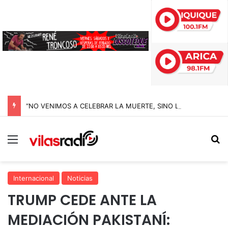
“NO VENIMOS A CELEBRAR LA MUERTE, SINO LA VIDA”: LA EMOTIVA ROMERÍA AL CEMENTERIO QUE MARCA EL CORAZÓN DE LA FIESTA DE SAN LORENZO
Menú
B
Internacional
Noticias
TRUMP CEDE ANTE LA
MEDIACIÓN PAKISTANÍ: