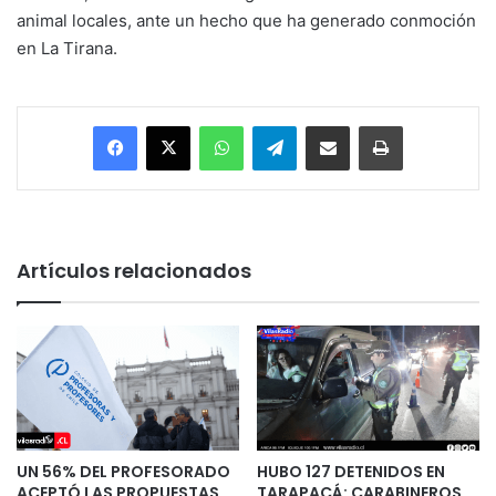
animal locales, ante un hecho que ha generado conmoción
en La Tirana.
Facebook
X
WhatsApp
Telegram
Enviar vía email
Imprimir
Artículos relacionados
UN 56% DEL PROFESORADO
HUBO 127 DETENIDOS EN
ACEPTÓ LAS PROPUESTAS
TARAPACÁ: CARABINEROS