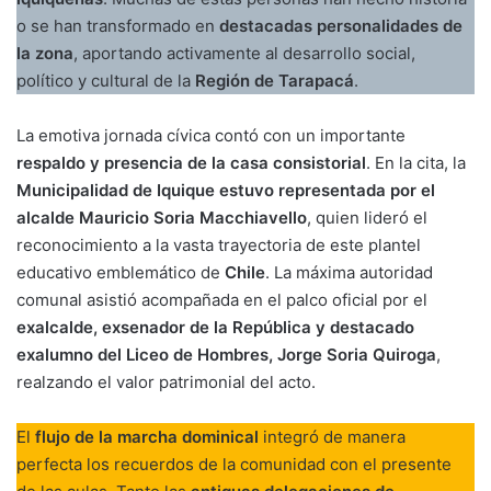
o se han transformado en
destacadas personalidades de
la zona
, aportando activamente al desarrollo social,
político y cultural de la
Región de Tarapacá
.
La emotiva jornada cívica contó con un importante
respaldo y presencia de la casa consistorial
. En la cita, la
Municipalidad de Iquique estuvo representada por el
alcalde Mauricio Soria Macchiavello
, quien lideró el
reconocimiento a la vasta trayectoria de este plantel
educativo emblemático de
Chile
. La máxima autoridad
comunal asistió acompañada en el palco oficial por el
exalcalde, exsenador de la República y destacado
exalumno del Liceo de Hombres, Jorge Soria Quiroga
,
realzando el valor patrimonial del acto.
El
flujo de la marcha dominical
integró de manera
perfecta los recuerdos de la comunidad con el presente