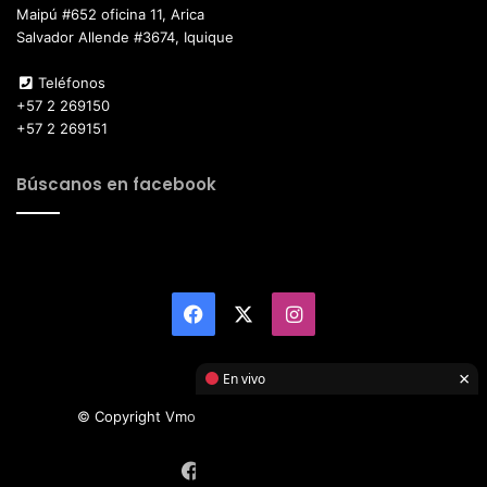
Maipú #652 oficina 11, Arica
Salvador Allende #3674, Iquique
Teléfonos
+57 2 269150
+57 2 269151
Búscanos en facebook
Facebook
X
Instagram
×
En vivo
© Copyright Vmotor TI 2026, All Rights Reserved
Facebook
X
Instagram