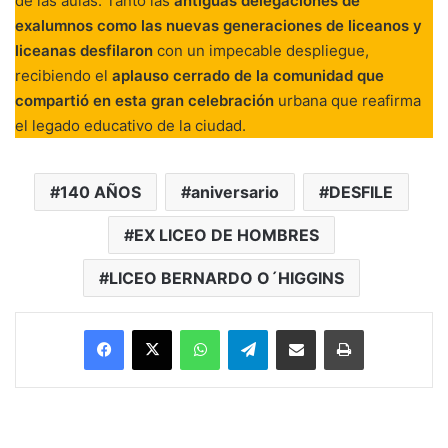
de las aulas. Tanto las
antiguas delegaciones de
exalumnos como las nuevas generaciones de liceanos y
liceanas desfilaron
con un impecable despliegue,
recibiendo el
aplauso cerrado de la comunidad que
compartió en esta gran celebración
urbana que reafirma
el legado educativo de la ciudad.
140 AÑOS
aniversario
DESFILE
EX LICEO DE HOMBRES
LICEO BERNARDO O´HIGGINS
Facebook
X
WhatsApp
Telegram
Enviar vía email
Imprimir