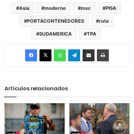
Asia
moderno
msc
PISA
PORTACONTENEDORES
ruta
SUDAMERICA
TPA
Facebook
X
WhatsApp
Telegram
Enviar vía email
Imprimir
Artículos relacionados