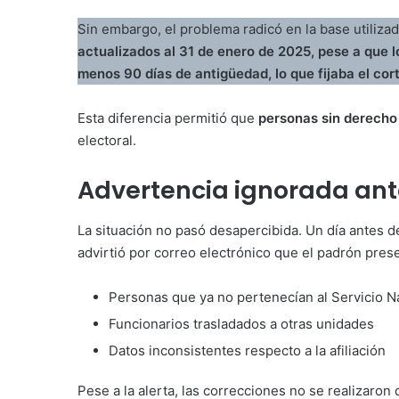
Sin embargo, el problema radicó en la base utiliza
actualizados al 31 de enero de 2025, pese a que l
menos 90 días de antigüedad, lo que fijaba el co
Esta diferencia permitió que
personas sin derecho 
electoral.
Advertencia ignorada ant
La situación no pasó desapercibida. Un día antes de 
advirtió por correo electrónico que el padrón pres
Personas que ya no pertenecían al Servicio 
Funcionarios trasladados a otras unidades
Datos inconsistentes respecto a la afiliación
Pese a la alerta, las correcciones no se realizaron 