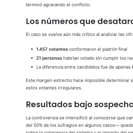
terminó agravando el conflicto.
Los números que desataron
El caso se vuelve aún más crítico al analizar las cifr
1.457 votantes
conformaron el padrón final
21 personas
habrían votado sin cumplir los re
La diferencia entre candidatos fue de apenas
Este margen estrecho hace imposible determinar si 
estos votantes irregulares.
Resultados bajo sospech
La controversia se intensificó al conocerse que c
del 50% de los sufragios en algunos casos— quedar
sobre la coherencia del sistema y el impacto del p