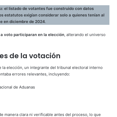
da:
el listado de votantes fue construido con datos
os estatutos exigían considerar solo a quienes tenían al
rte en diciembre de 2024
.
a voto participaran en la elección
, alterando el universo
es de la votación
la elección, un integrante del tribunal electoral interno
entaba errores relevantes, incluyendo:
Nacional de Aduanas
de manera clara ni verificable antes del proceso, lo que