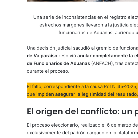
Una serie de inconsistencias en el registro elec
estrechos márgenes llevaron a la justicia elec
funcionarios de Aduanas, abriendo u
Una decisión judicial sacudió al gremio de funcion
de Valparaíso
resolvió
anular completamente la el
de Funcionarios de Aduanas
(ANFACH), tras detecta
durante el proceso.
El fallo, correspondiente a la causa Rol N°45-2025
que
impiden asegurar la legitimidad del resultado
El origen del conflicto: u
El proceso eleccionario, realizado el 6 de marzo d
exclusivamente del padrón cargado en la plataforma