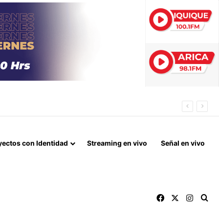
LA EN EL PUEBLO DE TARAPACÁ
yectos con Identidad
Streaming en vivo
Señal en vivo
Facebook
X
Instag
Bu