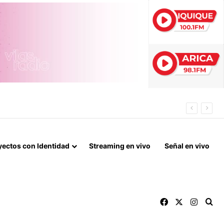
 DE ARICA
yectos con Identidad
Streaming en vivo
Señal en vivo
Facebook
X
Instag
Bu