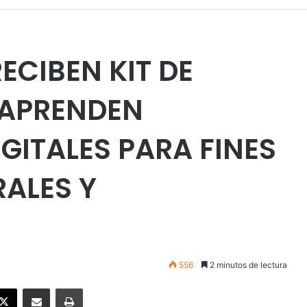
CIBEN KIT DE
 APRENDEN
GITALES PARA FINES
RALES Y
556
2 minutos de lectura
ebook
X
Enviar vía email
Imprimir