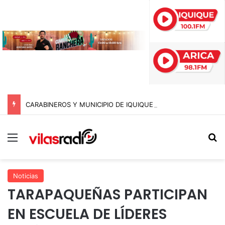
CARABINEROS Y MUNICIPIO DE IQUIQUE SACAN DE CIRCULACIÓN 10 MOTOCICLETAS Y DETIENEN A SEIS SUJETOS EN FISCALIZACIÓN NOCTURNA
Menú
B
Noticias
TARAPAQUEÑAS PARTICIPAN
EN ESCUELA DE LÍDERES