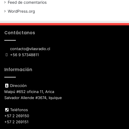
Feed de comentarios
WordPress.org
Contáctanos
contacto@vilasradio.cl
+56 9 57348811
Información
Dirección
Maipú #652 oficina 11, Arica
Salvador Allende #3674, Iquique
Teléfonos
+57 2 269150
+57 2 269151