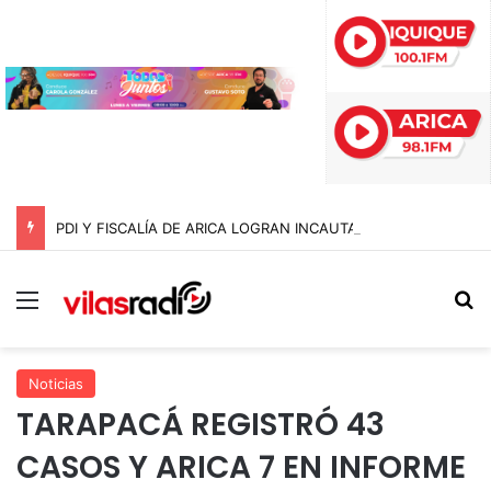
PDI Y FISCALÍA DE ARICA LOGRAN INCAUTAR 28 KILOS DE MARIHUANA OCULTOS EN UN CAMIÓN DE ALTO TONELAJE EN CHUNGARÁ
Menú
B
Noticias
TARAPACÁ REGISTRÓ 43
CASOS Y ARICA 7 EN INFORME