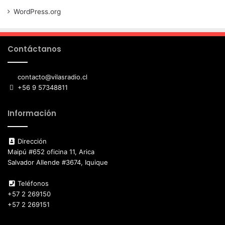
WordPress.org
Contáctanos
contacto@vilasradio.cl
+56 9 57348811
Información
Dirección
Maipú #652 oficina 11, Arica
Salvador Allende #3674, Iquique
Teléfonos
+57 2 269150
+57 2 269151