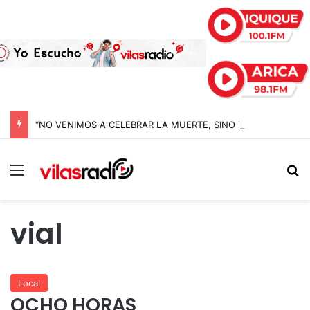
“NO VENIMOS A CELEBRAR LA MUERTE, SINO LA VIDA”: LA EMOTIVA ROMERÍA AL CEMENTERIO QUE MARCA EL CORAZÓN DE LA FIESTA DE SAN LORENZO
Menú
B
vial
Local
OCHO HORAS