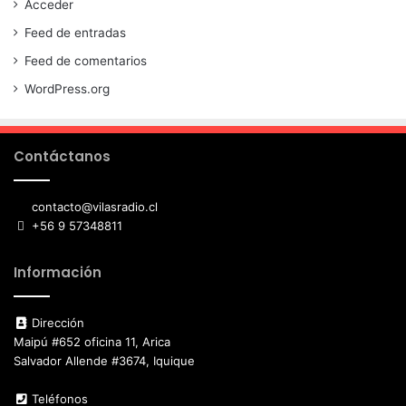
Acceder
Feed de entradas
Feed de comentarios
WordPress.org
Contáctanos
contacto@vilasradio.cl
+56 9 57348811
Información
Dirección
Maipú #652 oficina 11, Arica
Salvador Allende #3674, Iquique
Teléfonos