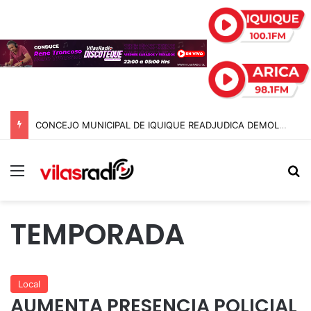
CONCEJO MUNICIPAL DE IQUIQUE READJUDICA DEMOLICIÓN DE LETREROS Y SU COSTO SE DISPARA TRAS MESES DE RETRASO
Menú
B
TEMPORADA
Local
AUMENTA PRESENCIA POLICIAL