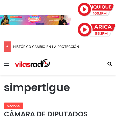
HISTÓRICO CAMBIO EN LA PROTECCIÓN A BOMBEROS: NUEVA LEY INCLUYE SALUD MENTAL Y AMPLA COBERTURA POR ACCIDENTES
Menú
B
simpertigue
Nacional
CÁMARA DE DIPUTADOS