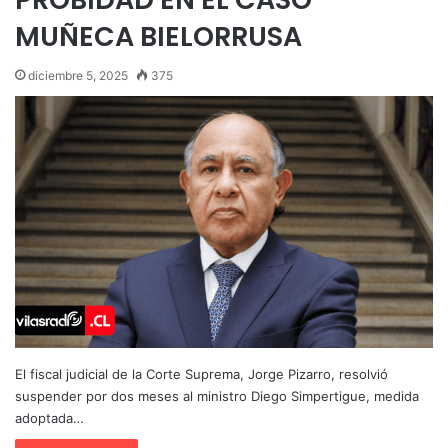
MUÑECA BIELORRUSA
diciembre 5, 2025
375
El fiscal judicial de la Corte Suprema, Jorge Pizarro, resolvió
suspender por dos meses al ministro Diego Simpertigue, medida
adoptada…