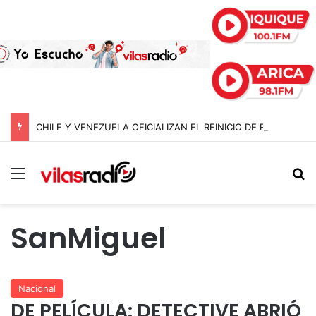
CHILE Y VENEZUELA OFICIALIZAN EL REINICIO DE RELACIONES CONSULARES Y AVANZAN HACIA LA NORMALIZACIÓN DE VÍNCULOS BILATERALES
Menú
B
SanMiguel
Nacional
DE PELÍCULA: DETECTIVE ABRIÓ