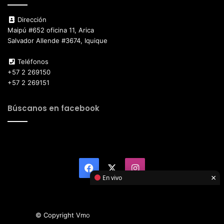
Dirección
Maipú #652 oficina 11, Arica
Salvador Allende #3674, Iquique
Teléfonos
+57 2 269150
+57 2 269151
Búscanos en facebook
Facebook
X
Instagram
×
En vivo
© Copyright Vmotor TI 2026, All Rights Reserved