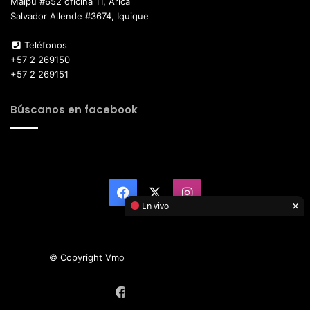
Maipú #652 oficina 11, Arica
Salvador Allende #3674, Iquique
Teléfonos
+57 2 269150
+57 2 269151
Búscanos en facebook
Facebook
X
Instagram
×
En vivo
© Copyright Vmotor TI 2026, All Rights Reserved
Facebook
X
Instagram