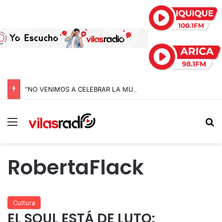
“NO VENIMOS A CELEBRAR LA MUERTE, SINO LA VIDA”: LA EMOTIVA ROMERÍA AL CEMENTERIO QUE MARCA EL CORAZÓN DE LA FIESTA DE SAN LORENZO
Menú
B
RobertaFlack
Cultura
EL SOUL ESTÁ DE LUTO: