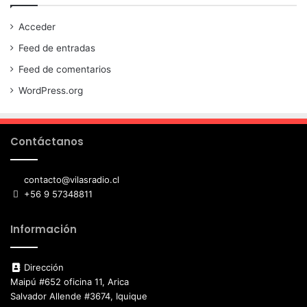
Acceder
Feed de entradas
Feed de comentarios
WordPress.org
Contáctanos
contacto@vilasradio.cl
+56 9 57348811
Información
Dirección
Maipú #652 oficina 11, Arica
Salvador Allende #3674, Iquique