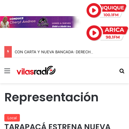
CON CARTA Y NUEVA BANCADA: DERECHA PRESIONA A KAST PARA INDULTAR A 13 UNIFORMADOS DEL ESTALLIDO SOCIAL
Menú
B
Representación
Local
TARAPACÁ ESTRENA NUEVA