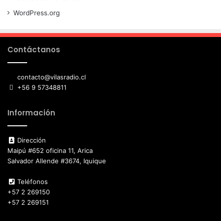
WordPress.org
Contáctanos
contacto@vilasradio.cl
+56 9 57348811
Información
Dirección
Maipú #652 oficina 11, Arica
Salvador Allende #3674, Iquique
Teléfonos
+57 2 269150
+57 2 269151