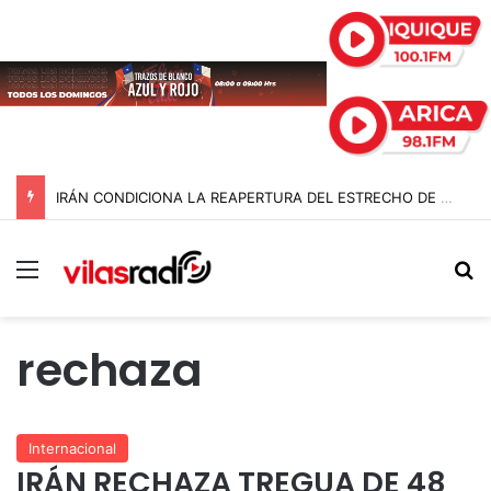
IRÁN CONDICIONA LA REAPERTURA DEL ESTRECHO DE ORMUZ Y EXIGE A ESTADOS UNIDOS EL FIN DEL BLOQUEO Y REPARACIONES DE GUERRA
Menú
B
rechaza
Internacional
IRÁN RECHAZA TREGUA DE 48