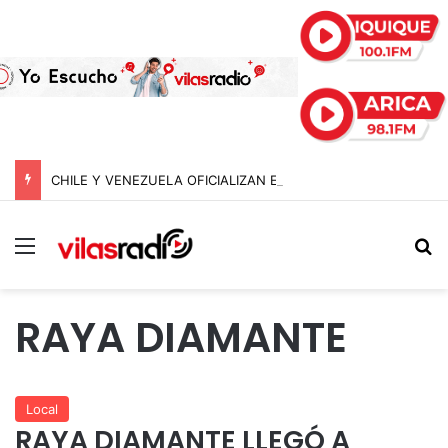
CHILE Y VENEZUELA OFICIALIZAN EL REINICIO DE RELACIONES CONSULARES Y AVANZAN HACIA LA NORMALIZACIÓN DE VÍNCULOS BILATERALES
Menú
B
RAYA DIAMANTE
Local
RAYA DIAMANTE LLEGÓ A