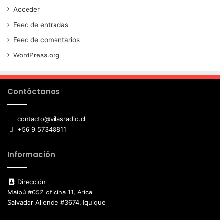
Acceder
Feed de entradas
Feed de comentarios
WordPress.org
Contáctanos
contacto@vilasradio.cl
+56 9 57348811
Información
Dirección
Maipú #652 oficina 11, Arica
Salvador Allende #3674, Iquique