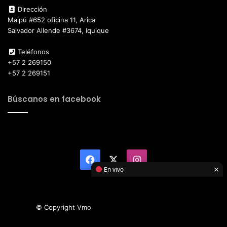
Dirección
Maipú #652 oficina 11, Arica
Salvador Allende #3674, Iquique
Teléfonos
+57 2 269150
+57 2 269151
Búscanos en facebook
Facebook
X
Instagram
×
En vivo
© Copyright Vmotor TI 2026, All Rights Reserved