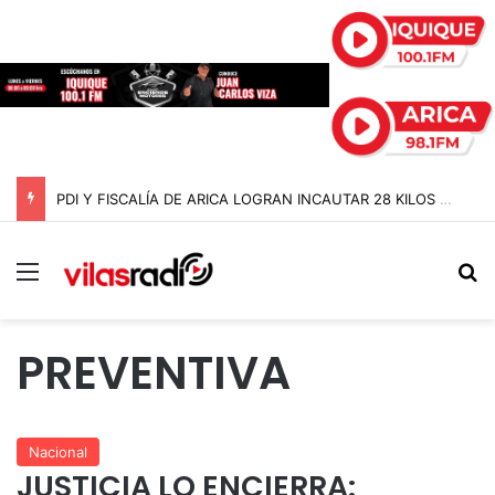
PDI Y FISCALÍA DE ARICA LOGRAN INCAUTAR 28 KILOS DE MARIHUANA OCULTOS EN UN CAMIÓN DE ALTO TONELAJE EN CHUNGARÁ
Menú
B
PREVENTIVA
Nacional
JUSTICIA LO ENCIERRA: