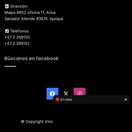
Dirección
Maipú #652 oficina 11, Arica
Salvador Allende #3674, Iquique
Teléfonos
+57 2 269150
+57 2 269151
Búscanos en facebook
Facebook
X
Instagram
×
En vivo
© Copyright Vmotor TI 2026, All Rights Reserved