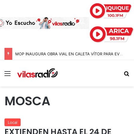
MOP INAUGURA OBRA VIAL EN CALETA VÍTOR PARA EVITAR CORTES DE RUTA DURANTE LAS CRECIDAS ESTIVALES EN ARICA Y PARINACOTA
Menú
B
MOSCA
Local
EXTIENDEN HASTA EL 24 DE