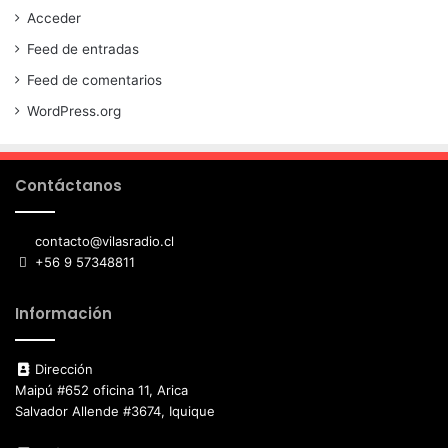
Acceder
Feed de entradas
Feed de comentarios
WordPress.org
Contáctanos
contacto@vilasradio.cl
+56 9 57348811
Información
Dirección
Maipú #652 oficina 11, Arica
Salvador Allende #3674, Iquique