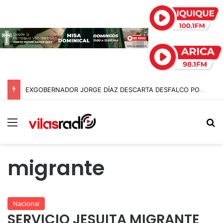
EXGOBERNADOR JORGE DÍAZ DESCARTA DESFALCO POR $95 MIL MILLONES EN EL GORE DE ARICA Y APUNTA A «ERRORES EN SUMATORIA»
Menú
B
migrante
Nacional
SERVICIO JESUITA MIGRANTE