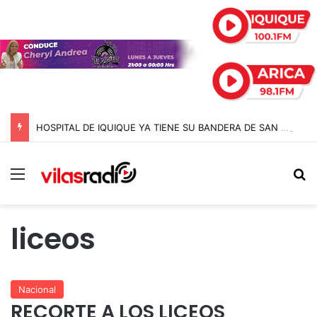
HOSPITAL DE IQUIQUE YA TIENE SU BANDERA DE SAN LORENZO: FUE BENDECIDA POR EL CAPELLÁN Y CONFECCIONADA EN EL MISMO RECINTO
Menú
B
liceos
Nacional
RECORTE A LOS LICEOS