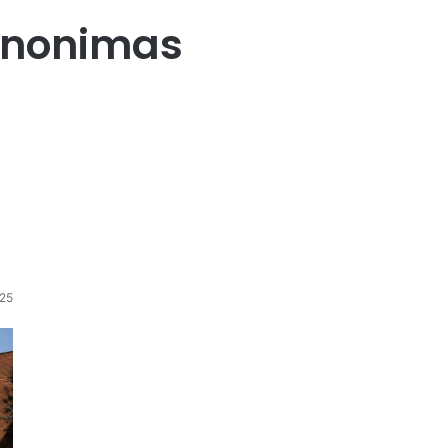
Anonimas
25