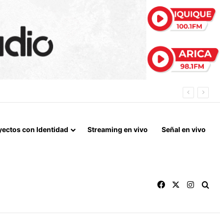
BRELOA
yectos con Identidad
Streaming en vivo
Señal en vivo
Facebook
X
Instag
Bu