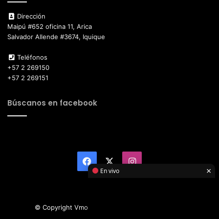
Dirección
Maipú #652 oficina 11, Arica
Salvador Allende #3674, Iquique
Teléfonos
+57 2 269150
+57 2 269151
Búscanos en facebook
Facebook
X
Instagram
×
En vivo
© Copyright Vmotor TI 2026, All Rights Reserved