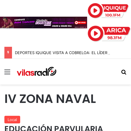
DEPORTES IQUIQUE VISITA A COBRELOA: EL LÍDER ABSOLUTO DE LA LIGA DE ASCENSO 2026
Menú
B
IV ZONA NAVAL
Local
EDUCACIÓN PARVULARIA