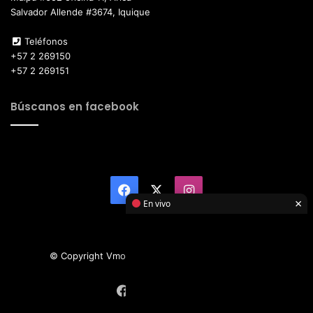
Salvador Allende #3674, Iquique
Teléfonos
+57 2 269150
+57 2 269151
Búscanos en facebook
Facebook
X
Instagram
×
En vivo
© Copyright Vmotor TI 2026, All Rights Reserved
Facebook
X
Instagram