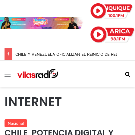
CHILE Y VENEZUELA OFICIALIZAN EL REINICIO DE RELACIONES CONSULARES Y AVANZAN HACIA LA NORMALIZACIÓN DE VÍNCULOS BILATERALES
Menú
B
INTERNET
Nacional
CHILE, POTENCIA DIGITAL Y