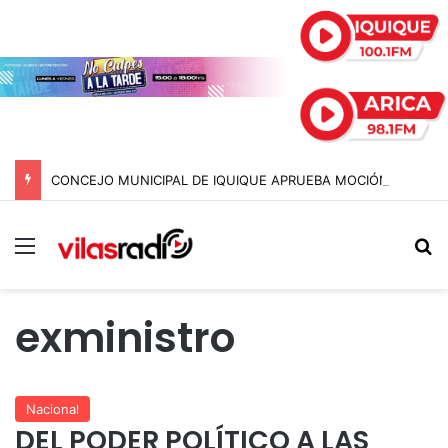
CONCEJO MUNICIPAL DE IQUIQUE APRUEBA MOCIÓN PARA QUE CONCEJALES SE SOMETAN A TEST DE DROGAS
Menú
B
exministro
Nacional
DEL PODER POLÍTICO A LAS