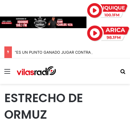
“ES UN PUNTO GANADO JUGAR CONTRA EL PUNTERO” HERNÁN PEÑA TRAS EL EMPATE CON COBRELOA
Menú
B
ESTRECHO DE
ORMUZ