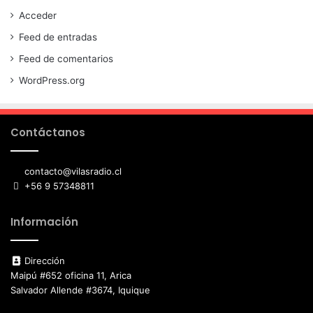
Acceder
Feed de entradas
Feed de comentarios
WordPress.org
Contáctanos
contacto@vilasradio.cl
+56 9 57348811
Información
Dirección
Maipú #652 oficina 11, Arica
Salvador Allende #3674, Iquique