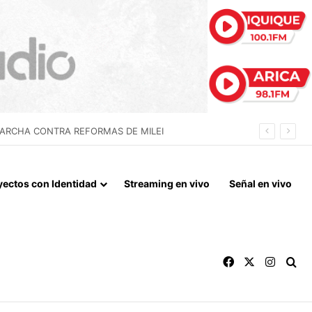
 LA NORMALIZACIÓN DE VÍNCULOS BILATERALES
yectos con Identidad
Streaming en vivo
Señal en vivo
Facebook
X
Instag
Bu