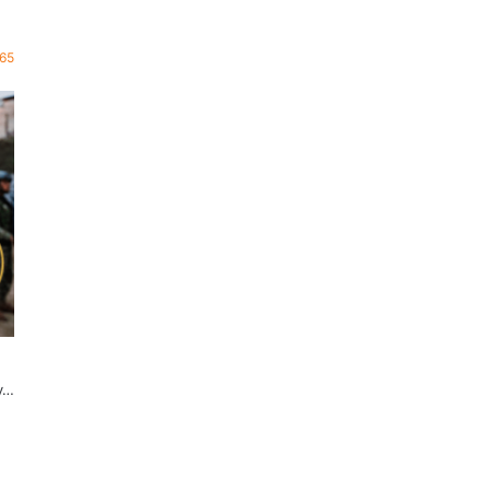
65
 y…