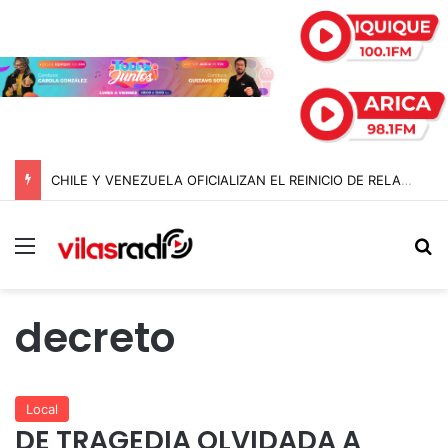
CHILE Y VENEZUELA OFICIALIZAN EL REINICIO DE RELACIONES CONSULARES Y AVANZAN HACIA LA NORMALIZACIÓN DE VÍNCULOS BILATERALES
Menú
B
decreto
Local
DE TRAGEDIA OLVIDADA A