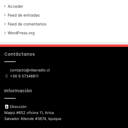
Acceder
Feed de entradas
Feed de comentarios
WordPress.org
Contáctanos
contacto@vilasradio.cl
+56 9 57348811
Información
Dirección
Maipú #652 oficina 11, Arica
Salvador Allende #3674, Iquique