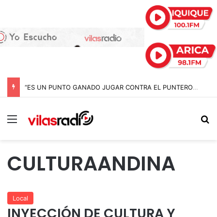
“ES UN PUNTO GANADO JUGAR CONTRA EL PUNTERO” HERNÁN PEÑA TRAS EL EMPATE CON COBRELOA
Menú
B
CULTURAANDINA
Local
INYECCIÓN DE CULTURA Y