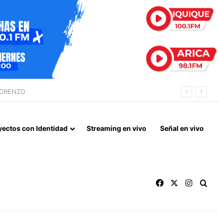
ÓN PREVENTIVA
yectos con Identidad
Streaming en vivo
Señal en vivo
Facebook
X
Instag
Bu