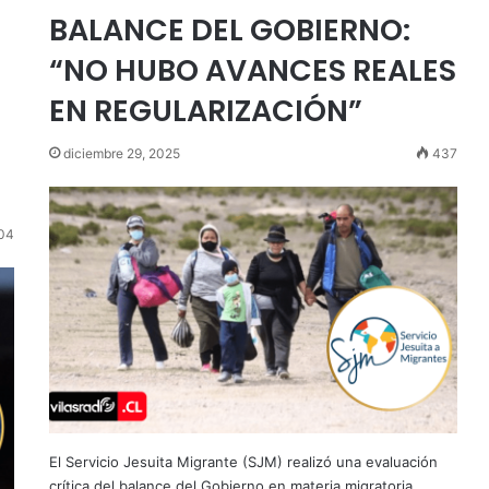
BALANCE DEL GOBIERNO:
“NO HUBO AVANCES REALES
EN REGULARIZACIÓN”
diciembre 29, 2025
437
04
El Servicio Jesuita Migrante (SJM) realizó una evaluación
crítica del balance del Gobierno en materia migratoria,