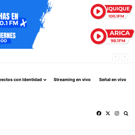
yectos con Identidad
Streaming en vivo
Señal en vivo
Facebook
X
Instag
Bu