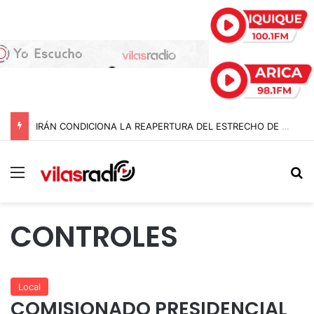
IRÁN CONDICIONA LA REAPERTURA DEL ESTRECHO DE ORMUZ Y EXIGE A ESTADOS UNIDOS EL FIN DEL BLOQUEO Y REPARACIONES DE GUERRA
Menú
B
CONTROLES
Local
COMISIONADO PRESIDENCIAL