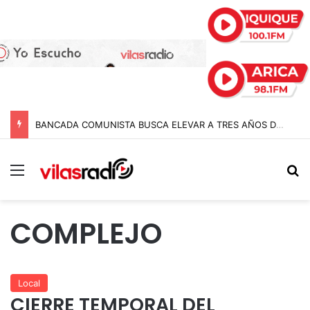
BANCADA COMUNISTA BUSCA ELEVAR A TRES AÑOS DE CÁRCEL LAS PENAS A POLICÍAS POR APREMIOS ILEGÍTIMOS EN MODIFICACIÓN A LA LEY NAIN-RETAMAL
Menú
B
COMPLEJO
Local
CIERRE TEMPORAL DEL