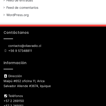
Feed de entradas
Feed de comentarios
WordPress.org
Contáctanos
contacto@vilasradio.cl
+56 9 57348811
Información
Dirección
Maipú #652 oficina 11, Arica
Salvador Allende #3674, Iquique
Teléfonos
+57 2 269150
+57 2 269151