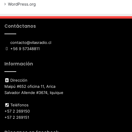
WordPress.org
Contáctanos
contacto@vilasradio.cl
+56 9 57348811
Información
Dirección
Maipú #652 oficina 11, Arica
Salvador Allende #3674, Iquique
Teléfonos
+57 2 269150
+57 2 269151