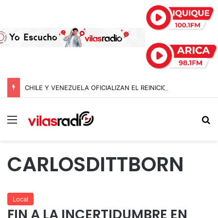
CHILE Y VENEZUELA OFICIALIZAN EL REINICIO DE RELACIONES CONSULARES Y AVANZAN HACIA LA NORMALIZACIÓN DE VÍNCULOS BILATERALES
Menú
B
CARLOSDITTBORN
Local
FIN A LA INCERTIDUMBRE EN