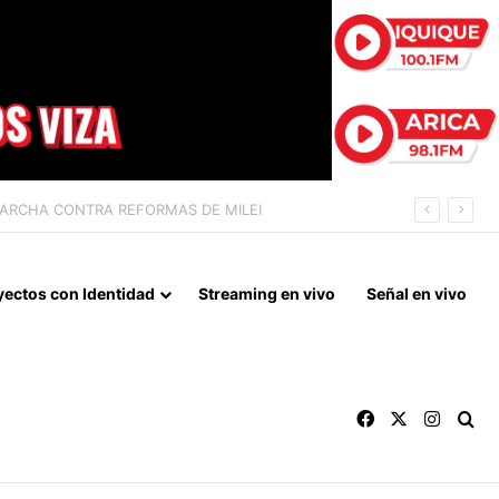
 LA NORMALIZACIÓN DE VÍNCULOS BILATERALES
yectos con Identidad
Streaming en vivo
Señal en vivo
Facebook
X
Instag
Bu