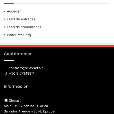
Acceder
Feed de entradas
Feed de comentarios
WordPress.org
Contáctanos
contacto@vilasradio.cl
+56 9 57348811
Información
Dirección
Maipú #652 oficina 11, Arica
Salvador Allende #3674, Iquique