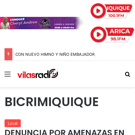
CON NUEVO HIMNO Y NIÑO EMBAJADOR: TELETÓN ARRANCA SU CAMPAÑA 2026 CON LA META DE SUPERAR LOS $44 MIL MILLONES
Menú
B
BICRIMIQUIQUE
Local
DENUNCIA POR AMENAZAS EN